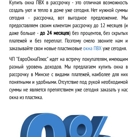
Рассрочка до 24 месяцев
Купить окна ПВХ в рассрочку - это отличная возможность
›
Звони ☎ +375 (29) 628-20-17
создать уют и тепло в доме уже сегодня. Нет нужной суммы
сегодня - рассрочка, вот выгодное предложение. Мы
предоставляем своим клиентам рассрочку до 12 месяцев (и
даже больше -
до 24 месяцев
) без процентов, без скрытых
платежей и без переплат. Поэтому смело звоните нам и
заказывайте свои новые пластиковые
окна ПВХ
уже сегодня.
ЧП "ЕвроОкнаПлюс" идет на встречу покупателям, имеющим
разный уровень доходов. Мы предлагаем купить окна в
рассрочку в Минске с видами платежей, наиболее для них
понятными и удобными. Отсутствие под рукой необходимой
суммы не является препятствием уже сегодня заказать у нас
окна из пластика.