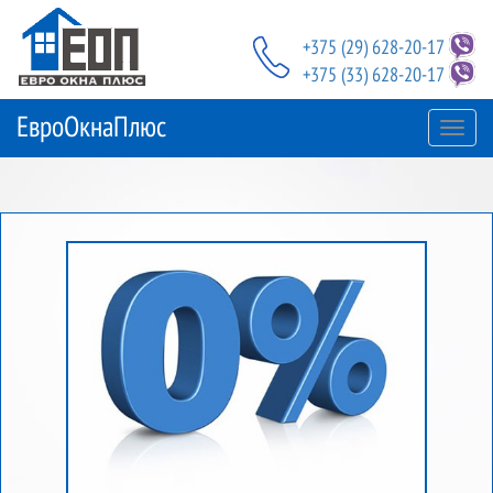
Перейти
к
+375 (29)
628-20-17
основному
+375 (33)
628-20-17
содержанию
ЕвроОкнаПлюс
Toggl
navig